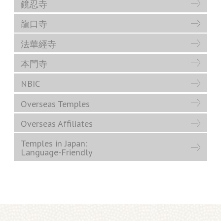
鏡忍寺
龍口寺
法華經寺
本門寺
NBIC
Overseas Temples
Overseas Affiliates
Temples in Japan:
Language-Friendly