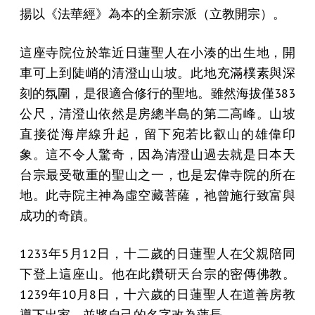
揚以《法華經》為本的全新宗派（立教開宗）。
這座寺院位於靠近日蓮聖人在小湊的出生地，開
車可上到陡峭的清澄山山坡。此地充滿樸素與深
刻的氛圍，是很適合修行的聖地。雖然海拔僅383
公尺，清澄山依然是房總半島的第二高峰。山坡
直接從海岸線升起，留下宛若比叡山的雄偉印
象。這不令人驚奇，因為清澄山過去就是日本天
台宗最受敬重的聖山之一，也是宏偉寺院的所在
地。此寺院主神為虛空藏菩薩，祂曾施行致富與
成功的奇蹟。
1233年5月12日，十二歲的日蓮聖人在父親陪同
下登上這座山。他在此鑽研天台宗的密傳佛教。
1239年10月8日，十六歲的日蓮聖人在道善房教
導下出家，並將自己的名字改為蓮長。