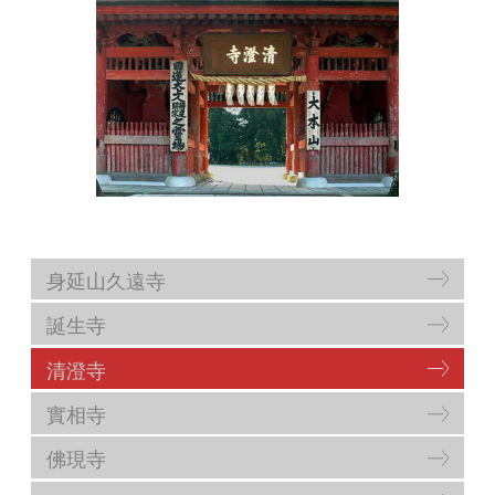
身延山久遠寺
誕生寺
清澄寺
實相寺
佛現寺