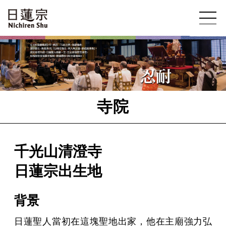
寺院
千光山清澄寺
日蓮宗出生地
背景
日蓮聖人當初在這塊聖地出家，他在主廟強力弘