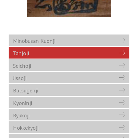
Minobusan Kuonji
Tanjoji
Seichoji
Jissoji
Butsugenji
Kyoninji
Ryukoji
Hokkekyoji