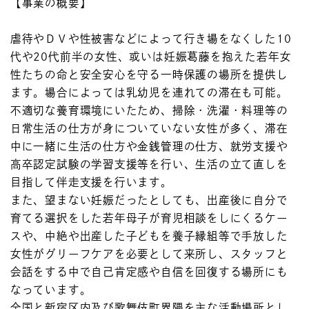
【事業の概要】
虐待やＤＶや性被害などによって行き場をなくした10
代や20代前半の女性、或いは妊娠葛藤を抱えた若年女
性たちの命と安全安心を守る一時保護の場所を提供し
ます。場合によっては乳幼児を連れての滞在も可能。
不適切な養育環境にいたため、掃除・洗濯・料理等の
日常生活の仕方が身についていない女性が多く、滞在
中に一緒に生活の仕方や金銭管理の仕方、就労支援や
高卒認定試験の学習支援等を行い、生活の立て直しを
目指して伴走支援を行います。
また、望まない妊娠だったとしても、出産後に自分で
育てる選択をした若年母子が育児相談をしにくるケー
スや、中絶や出産した子どもを養子縁組等で手放した
女性がグリーフケアを必要として来所し、スタッフと
会話をする中で自己肯定感や自信を回復する場所にも
なっています。
全国と新宿区内及び歌舞伎町界隈を主な活動場所とし