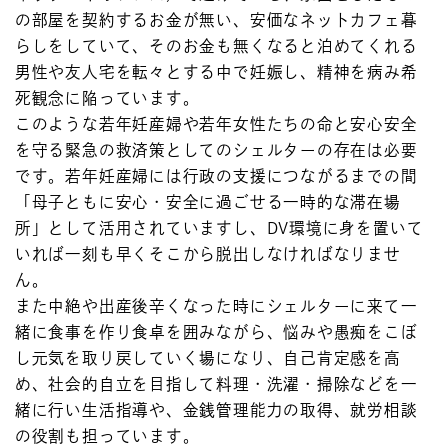
の部屋を契約するお金が無い、安価なネットカフェ暮
らしをしていて、そのお金も無くなると泊めてくれる
男性や友人宅を転々とする中で妊娠し、精神を病み希
死観念に陥っています。
このような若年妊産婦や若年女性たちの命と安心安全
を守る緊急の救済策としてのシェルターの存在は必要
です。若年妊産婦には行政の支援につながるまでの間
「母子ともに安心・安全に過ごせる一時的な滞在場
所」として活用されていますし、DV環境に身を置いて
いれば一刻も早くそこから脱出しなければなりませ
ん。
また中絶や出産後辛くなった時にシェルターに来て一
緒に食事を作り食卓を囲みながら、悩みや愚痴をこぼ
し元気を取り戻していく場になり、自己肯定感を高
め、社会的自立を目指して料理・洗濯・掃除などを一
緒に行い生活指導や、金銭管理能力の取得、就労相談
の役割も担っています。