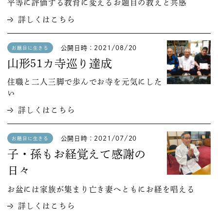
平等に評価する教育に変えるお題目の教えと共感
詳しくはこちら
公開日時：2021/08/20
お題目に生きる
山形51カ寺巡り達成
住職と二人三脚で歩んでお寺を元気にした
い
詳しくはこちら
公開日時：2021/07/20
お題目に生きる
子・孫もお経覚えて感謝の
日々
お盆には家族が集まり亡き妻へともにお経を唱える
詳しくはこちら