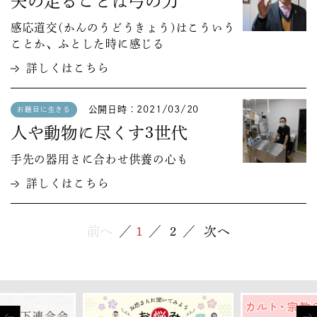
矢の走ることは弓の力
感応道交(かんのうどうきょう)はこういう
ことか、ふとした時に感じる
詳しくはこちら
公開日時：2021/03/20
お題目に生きる
人や動物に尽くす3世代
手先の器用さに合わせ供養の心も
詳しくはこちら
前へ
1
2
次へ