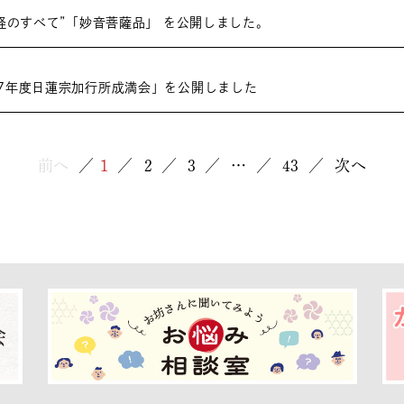
経のすべて”「妙音菩薩品」 を公開しました。
7年度日蓮宗加行所成満会」を公開しました
前へ
1
2
3
…
43
次へ