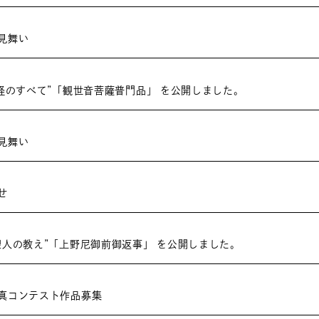
見舞い
華経のすべて”「観世音菩薩普門品」 を公開しました。
見舞い
せ
聖人の教え”「上野尼御前御返事」 を公開しました。
真コンテスト作品募集