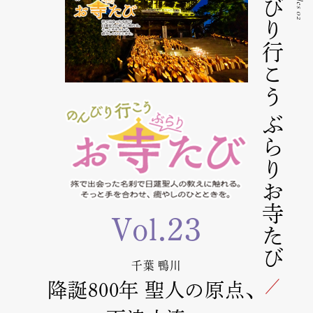
のんびり行こう
ぶらりお寺たび
Vol.23
千葉 鴨川
降誕800年 聖人の原点、