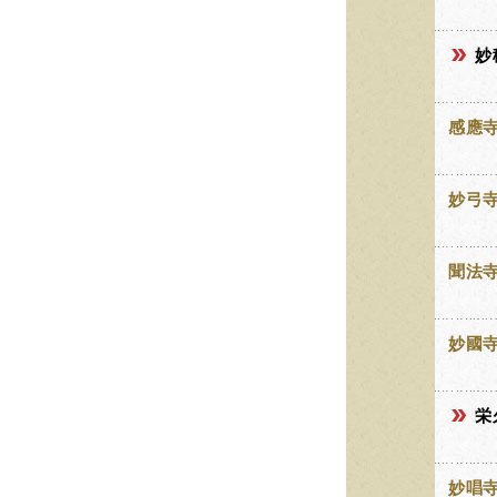
妙
感應
妙弓
聞法
妙國
栄
妙唱