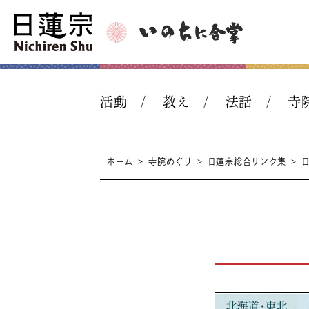
活動
教え
法話
寺
ホーム
>
寺院めぐり
>
日蓮宗総合リンク集
>