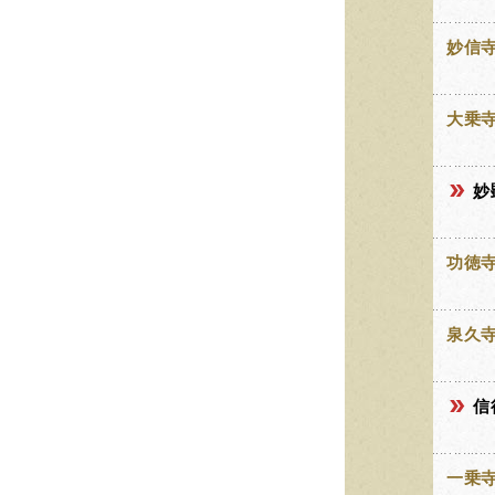
妙信
大乗
妙
功徳
泉久
信
一乗