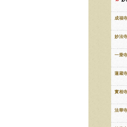
成福
妙法
一乗
蓮蔵
實相
法華