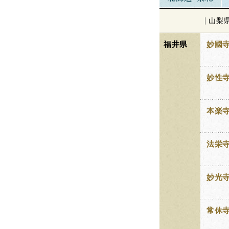
山梨
福井県
妙國
妙性
本楽
法栄
妙光
常休