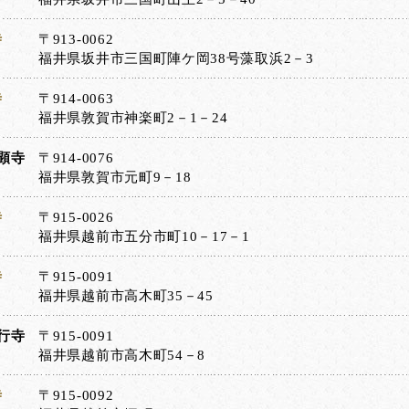
寺
〒913-0062
福井県坂井市三国町陣ケ岡38号藻取浜2－3
寺
〒914-0063
福井県敦賀市神楽町2－1－24
顕寺
〒914-0076
福井県敦賀市元町9－18
寺
〒915-0026
福井県越前市五分市町10－17－1
寺
〒915-0091
福井県越前市高木町35－45
行寺
〒915-0091
福井県越前市高木町54－8
寺
〒915-0092