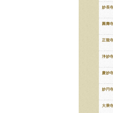
妙長
圓壽
正龍
浄妙
慶妙
妙円
大乘