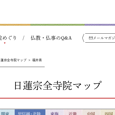
院めぐり
仏教・仏事のQ&A
メールマガ
日蓮宗全寺院マップ
>
福井県
日蓮宗全寺院マップ