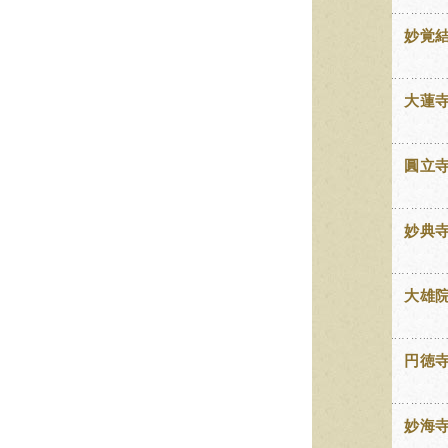
妙覚
大蓮
圓立
妙典
大雄
円徳
妙海