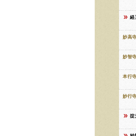
経
妙高
妙智
本行
妙行
掟
妙