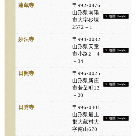
蓮蔵寺
〒992-0476
山形県南陽
市大字砂塚
2572－1
妙法寺
〒994-0032
山形県天童
市小路2－4
－34
日照寺
〒996-0025
山形県新庄
市若葉町13
－20
日秀寺
〒996-0301
山形県最上
郡大蔵村大
字南山670