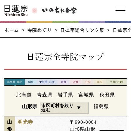
ホーム
>
寺院めぐり
>
日蓮宗総合リンク集
>
日蓮宗
日蓮宗全寺院マップ
北海道
青森県
岩手県
宮城県
秋田県
市区町村を絞り
山形県
福島県
込む
山
明光寺
〒990-0004
形
山形県山形