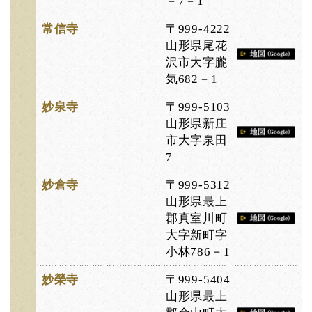
－7－1
常信寺
〒999-4222
山形県尾花
沢市大字朧
気682－1
妙泉寺
〒999-5103
山形県新庄
市大字泉田
7
妙倉寺
〒999-5312
山形県最上
郡真室川町
大字新町字
小林786－1
妙榮寺
〒999-5404
山形県最上