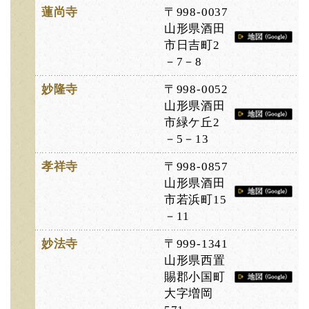
蓮尚寺
〒998-0037
山形県酒田
市日吉町2
－7－8
妙隆寺
〒998-0052
山形県酒田
市緑ケ丘2
－5－13
孝祥寺
〒998-0857
山形県酒田
市若浜町15
－11
妙法寺
〒999-1341
山形県西置
賜郡小国町
大字増岡