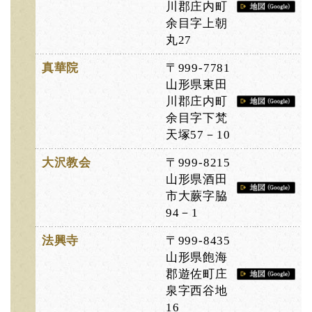
川郡庄内町
余目字上朝
丸27
真華院
〒999-7781
山形県東田
川郡庄内町
余目字下梵
天塚57－10
大沢教会
〒999-8215
山形県酒田
市大蕨字脇
94－1
法興寺
〒999-8435
山形県飽海
郡遊佐町庄
泉字西谷地
16