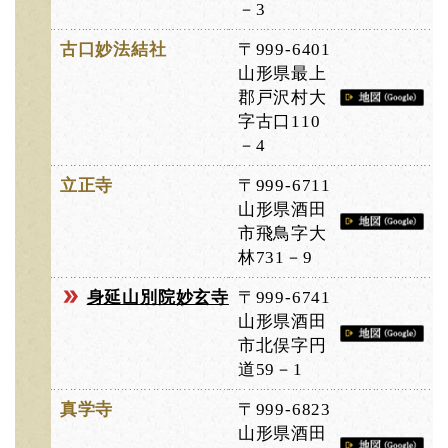
－3
古口妙法結社
〒999-6401
山形県最上
郡戸沢村大
字古口110
－4
立正寺
〒999-6711
山形県酒田
市飛鳥字大
林731－9
身延山別院妙玄寺
〒999-6741
山形県酒田
市北俣字円
道59－1
真学寺
〒999-6823
山形県酒田