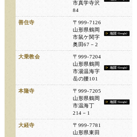
市真学寺沢
84
善住寺
〒999-7126
山形県鶴岡
市鼠ケ関字
奥田67－2
大乗教会
〒999-7204
山形県鶴岡
市湯温海字
岳の腰101
本隆寺
〒999-7205
山形県鶴岡
市温海丁
214－1
大経寺
〒999-7781
山形県東田