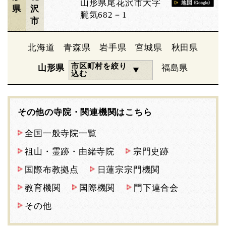
山形県尾花沢市大字
県
沢
朧気682－1
市
北海道
青森県
岩手県
宮城県
秋田県
市区町村を絞り
山形県
福島県
込む
その他の寺院・関連機関はこちら
全国一般寺院一覧
祖山・霊跡・由緒寺院
宗門史跡
国際布教拠点
日蓮宗宗門機関
教育機関
国際機関
門下連合会
その他