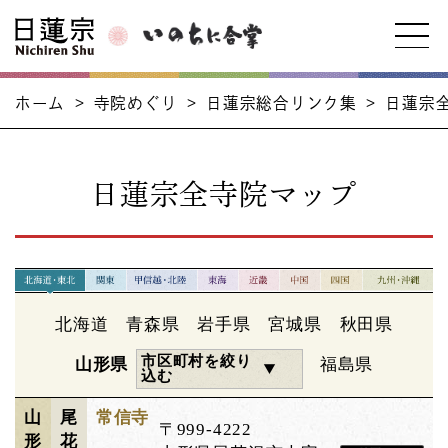
ホーム
>
寺院めぐり
>
日蓮宗総合リンク集
>
日蓮宗
日蓮宗全寺院マップ
北海道
青森県
岩手県
宮城県
秋田県
市区町村を絞り
山形県
福島県
込む
山
尾
常信寺
〒999-4222
形
花