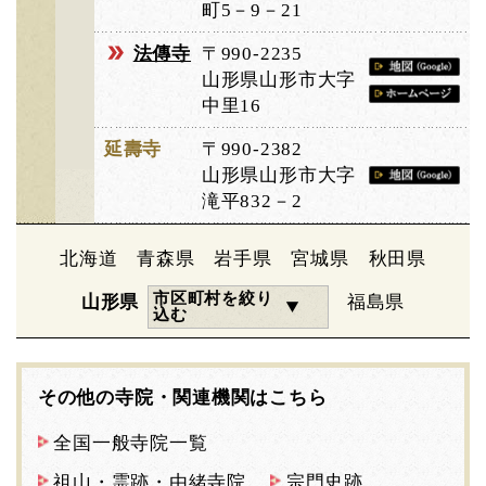
町5－9－21
法傳寺
〒990-2235
山形県山形市大字
中里16
延壽寺
〒990-2382
山形県山形市大字
滝平832－2
北海道
青森県
岩手県
宮城県
秋田県
市区町村を絞り
山形県
福島県
込む
その他の寺院・関連機関はこちら
全国一般寺院一覧
祖山・霊跡・由緒寺院
宗門史跡