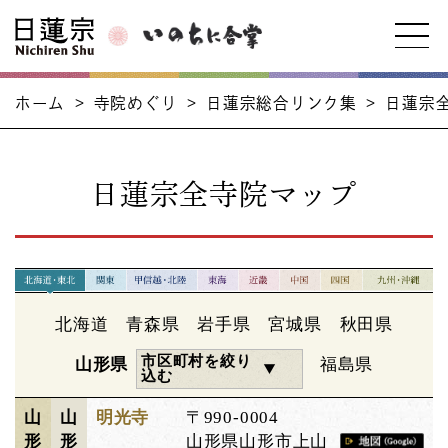
ホーム
>
寺院めぐり
>
日蓮宗総合リンク集
>
日蓮宗
日蓮宗全寺院マップ
北海道
青森県
岩手県
宮城県
秋田県
市区町村を絞り
山形県
福島県
込む
山
山
明光寺
〒990-0004
形
形
山形県山形市上山