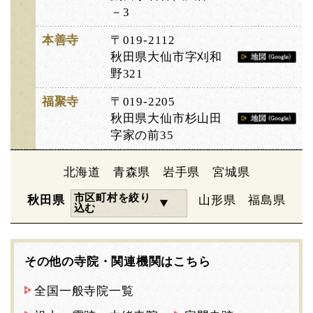
－3
本善寺
〒019-2112
秋田県大仙市字刈和
野321
福聚寺
〒019-2205
秋田県大仙市杉山田
字家の前35
北海道
青森県
岩手県
宮城県
市区町村を絞り
秋田県
山形県
福島県
込む
その他の寺院・関連機関はこちら
全国一般寺院一覧