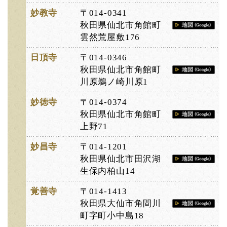
妙教寺
〒014-0341
秋田県仙北市角館町
雲然荒屋敷176
日頂寺
〒014-0346
秋田県仙北市角館町
川原鵜ノ崎川原1
妙徳寺
〒014-0374
秋田県仙北市角館町
上野71
妙昌寺
〒014-1201
秋田県仙北市田沢湖
生保内柏山14
覚善寺
〒014-1413
秋田県大仙市角間川
町字町小中島18