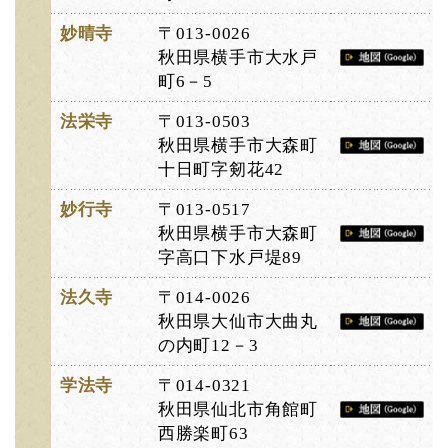
妙晴寺
〒013-0026
秋田県横手市大水戸
町6－5
法栄寺
〒013-0503
秋田県横手市大森町
十日町字剱花42
妙行寺
〒013-0517
秋田県横手市大森町
字高口下水戸堤89
法久寺
〒014-0026
秋田県大仙市大曲丸
の内町12－3
学法寺
〒014-0321
秋田県仙北市角館町
西勝楽町63