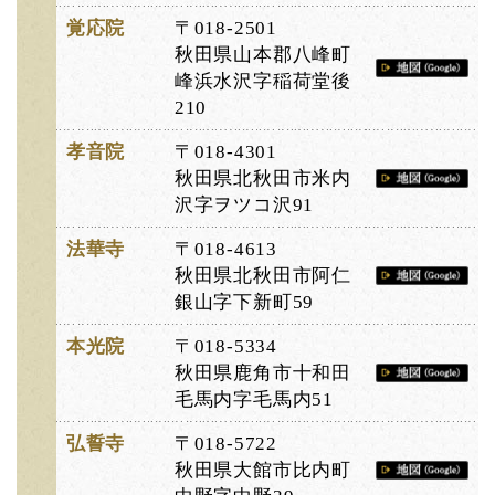
覚応院
〒018-2501
秋田県山本郡八峰町
峰浜水沢字稲荷堂後
210
孝音院
〒018-4301
秋田県北秋田市米内
沢字ヲツコ沢91
法華寺
〒018-4613
秋田県北秋田市阿仁
銀山字下新町59
本光院
〒018-5334
秋田県鹿角市十和田
毛馬内字毛馬内51
弘誓寺
〒018-5722
秋田県大館市比内町