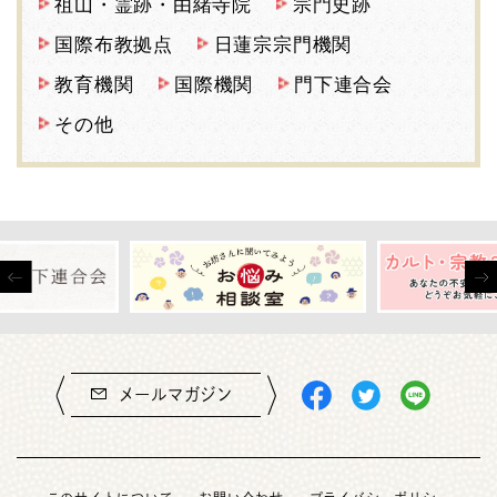
祖山・霊跡・由緒寺院
宗門史跡
国際布教拠点
日蓮宗宗門機関
教育機関
国際機関
門下連合会
その他
メールマガジン