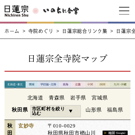
ホーム
>
寺院めぐり
>
日蓮宗総合リンク集
>
日蓮宗
日蓮宗全寺院マップ
北海道
青森県
岩手県
宮城県
市区町村を絞り
秋田県
山形県
福島県
込む
秋
玄妙寺
〒010-0029
田
秋田県秋田市楢山川