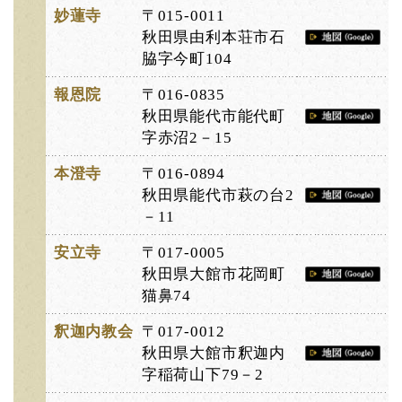
妙蓮寺
〒015-0011
秋田県由利本荘市石
脇字今町104
報恩院
〒016-0835
秋田県能代市能代町
字赤沼2－15
本澄寺
〒016-0894
秋田県能代市萩の台2
－11
安立寺
〒017-0005
秋田県大館市花岡町
猫鼻74
釈迦内教会
〒017-0012
秋田県大館市釈迦内
字稲荷山下79－2