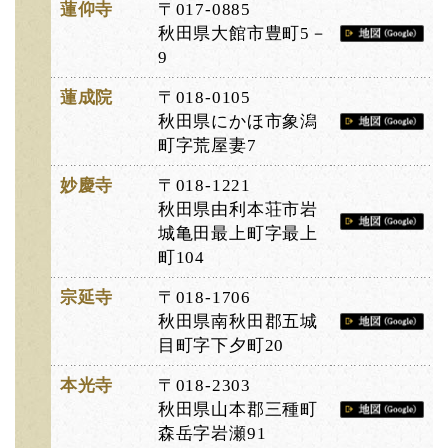
蓮仰寺
〒017-0885
秋田県大館市豊町5－
9
蓮成院
〒018-0105
秋田県にかほ市象潟
町字荒屋妻7
妙慶寺
〒018-1221
秋田県由利本荘市岩
城亀田最上町字最上
町104
宗延寺
〒018-1706
秋田県南秋田郡五城
目町字下夕町20
本光寺
〒018-2303
秋田県山本郡三種町
森岳字岩瀬91