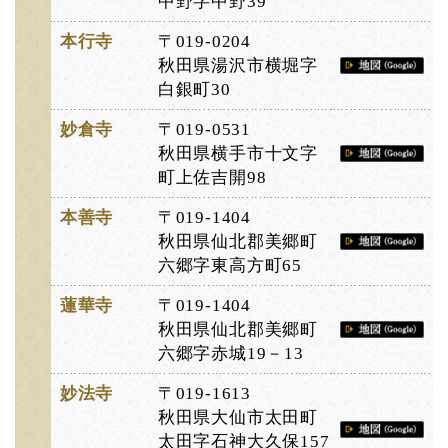
中野字中野39
本行寺
〒019-0204
秋田県湯沢市横堀字
白銀町30
妙倉寺
〒019-0531
秋田県横手市十文字
町上佐吉開98
本善寺
〒019-1404
秋田県仙北郡美郷町
六郷字東高方町65
蓮華寺
〒019-1404
秋田県仙北郡美郷町
六郷字赤城19－13
妙法寺
〒019-1613
秋田県大仙市太田町
太田字石神大久保157