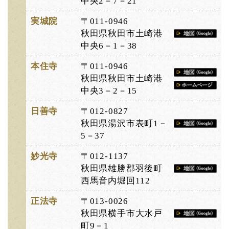
中央2－7－21
実城院
〒011-0946
秋田県秋田市土崎港
中央6－1－38
本住寺
〒011-0946
秋田県秋田市土崎港
中央3－2－15
日善寺
〒012-0827
秋田県湯沢市表町1－
5－37
妙光寺
〒012-1137
秋田県雄勝郡羽後町
西馬音内堀回112
正法寺
〒013-0026
秋田県横手市大水戸
町9－1