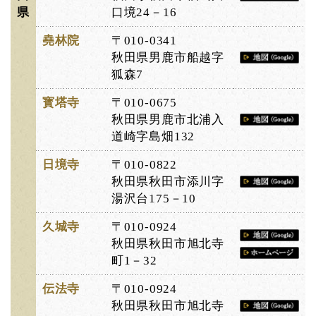
県
口境24－16
堯林院
〒010-0341
秋田県男鹿市船越字
狐森7
寳塔寺
〒010-0675
秋田県男鹿市北浦入
道崎字島畑132
日境寺
〒010-0822
秋田県秋田市添川字
湯沢台175－10
久城寺
〒010-0924
秋田県秋田市旭北寺
町1－32
伝法寺
〒010-0924
秋田県秋田市旭北寺