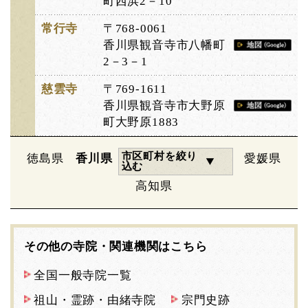
町西浜2－10
常行寺
〒768-0061
香川県観音寺市八幡町
2－3－1
慈雲寺
〒769-1611
香川県観音寺市大野原
町大野原1883
市区町村を絞り
徳島県
香川県
愛媛県
込む
高知県
その他の寺院・関連機関はこちら
全国一般寺院一覧
祖山・霊跡・由緒寺院
宗門史跡