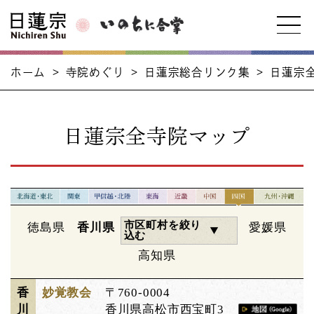
ホーム
>
寺院めぐり
>
日蓮宗総合リンク集
>
日蓮宗
日蓮宗全寺院マップ
市区町村を絞り
徳島県
香川県
愛媛県
込む
高知県
香
妙覚教会
〒760-0004
川
香川県高松市西宝町3