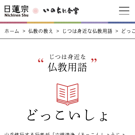
ホーム
>
仏教の教え
>
じつは身近な仏教用語
>
どっ
じつは身近な
仏教用語
どっこいしょ
山岳修行する行者が「六根清浄（ろっこんしょうじょ