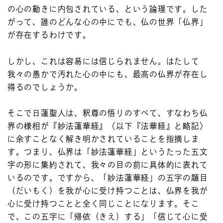
の心の動きに内包されている、という論理です。した
がって、誰のどんな心の中にでも、仏の世界「仏界」
が存在するわけです。
しかし、これは容易には信じられません。はたして
我々の愚かで汚れた心の中にも、最高の仏界が存在し
得るのでしょうか。
そこで日蓮聖人は、釈尊の悟りのすべて、すなわち仏
界の様相が『妙法蓮華経』〈以下『法華経』と略記〉
に余すことなく解き明かされていることを指摘しま
す。つまり、仏界は「妙法蓮華経」というたった五文
字の形に集約されて、我々の目の前に具体的に表れて
いるのです。ですから、「妙法蓮華経」の五字の題目
（だいもく）を我が心に受け持つことは、仏界を我が
心に受け持つことと全く同じことになります。そこ
で、この五字に「帰依（きえ）する」「信じて心に受