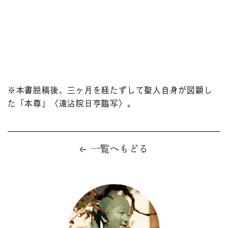
※本書脱稿後、三ヶ月を経たずして聖人自身が図顕し
た「本尊」〈遠沾院日亨臨写〉。
一覧へもどる