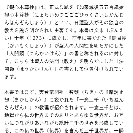
『観心本尊抄』は、正式な題を『如来滅後五五百歳始
観心本尊抄（にょらいめつごごごひゃくさいしかんじ
んほんぞんしょう）』といい、日蓮聖人がその独自の
教えを説き明かされた主著です。本書は文永（ぶんえ
い）十年〈1273〉に成立し、前年に書かれた『開目抄
（かいもくしょう）』が聖人の人間性を明らかにした
「人開顕（にんかいけん）」の書と称されるのに対し
て、こちらは聖人の法門〈教え〉を明らかにした「法
開顕（ほうかいけん）」の書として位置付けられてい
ます。
本書ではまず、天台宗開祖・智顗（ちぎ）の『摩訶止
観（まかしかん）』に説かれた「一念三千（いちねん
さんぜん）」の教理が紹介されます。一念三千とは、
地獄から仏の世界までのありとあらゆる世界が、お互
いにつながりあいながら総計三千の世界を形成してい
る、この仏の世界〈仏界〉を含んだ三千世界が、一瞬