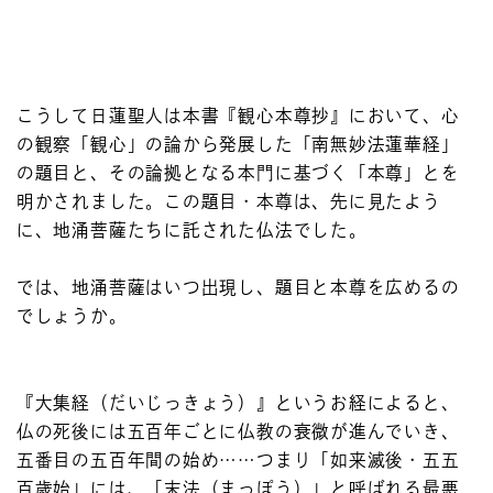
こうして日蓮聖人は本書『観心本尊抄』において、心
の観察「観心」の論から発展した「南無妙法蓮華経」
の題目と、その論拠となる本門に基づく「本尊」とを
明かされました。この題目・本尊は、先に見たよう
に、地涌菩薩たちに託された仏法でした。
では、地涌菩薩はいつ出現し、題目と本尊を広めるの
でしょうか。
『大集経（だいじっきょう）』というお経によると、
仏の死後には五百年ごとに仏教の衰微が進んでいき、
五番目の五百年間の始め……つまり「如来滅後・五五
百歳始」には、「末法（まっぽう）」と呼ばれる最悪