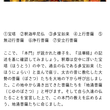
①宝塔 ②釈迦牟尼仏 ③多宝如来 ④上行菩薩 ⑤
無辺行菩薩 ⑥浄行菩薩 ⑦安立行菩薩
ここで、「本門」が説かれた様子を、『法華経』の記
述を基に確認してみましょう。釈尊は空中に浮いた宝
塔（ほうとう）の中で、過去の仏である多宝如来（た
ほうにょらい）と並んで座り、太古の昔に教化した大
勢の菩薩（ぼさつ）たちを大地の下から呼び出しまし
た。この地中から涌き出てきた菩薩たちを「地涌菩薩
（じゆのぼさつ）」と呼びます。そして自ら久遠の仏
たることを宣言した上で、この本門の教えを広めるよ
う、地涌菩薩たちに命じました。