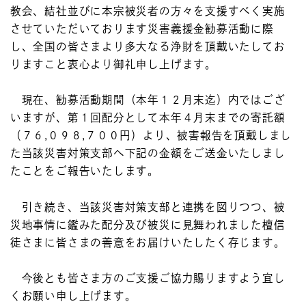
教会、結社並びに本宗被災者の方々を支援すべく実施
させていただいております災害義援金勧募活動に際
し、全国の皆さまより多大なる浄財を頂戴いたしてお
りますこと衷心より御礼申し上げます。
現在、勧募活動期間（本年１２月末迄）内ではござ
いますが、第１回配分として本年４月末までの寄託額
（７６,０９８,７００円）より、被害報告を頂戴しまし
た当該災害対策支部へ下記の金額をご送金いたしまし
たことをご報告いたします。
引き続き、当該災害対策支部と連携を図りつつ、被
災地事情に鑑みた配分及び被災に見舞われました檀信
徒さまに皆さまの善意をお届けいたしたく存じます。
今後とも皆さま方のご支援ご協力賜りますよう宜し
くお願い申し上げます。