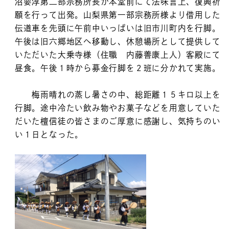
沼要淳第二部宗務所長が本堂前にて法味言上、復興祈
願を行って出発。山梨県第一部宗務所様より借用した
伝道車を先頭に午前中いっぱいは旧市川町内を行脚。
午後は旧六郷地区へ移動し、休憩場所として提供して
いただいた大乗寺様（住職 内藤善康上人）客殿にて
昼食。午後１時から募金行脚を２班に分かれて実施。
梅雨晴れの蒸し暑さの中、総距離１５キロ以上を
行脚。途中冷たい飲み物やお菓子などを用意していた
だいた檀信徒の皆さまのご厚意に感謝し、気持ちのい
い１日となった。