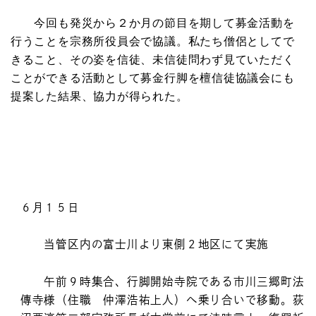
今回も発災から２か月の節目を期して募金活動を
行うことを宗務所役員会で協議。私たち僧侶としてで
きること、その姿を信徒、未信徒問わず見ていただく
ことができる活動として募金行脚を檀信徒協議会にも
提案した結果、協力が得られた。
６月１５日
当管区内の富士川より東側２地区にて実施
午前９時集合、行脚開始寺院である市川三郷町法
傳寺様（住職 仲澤浩祐上人）へ乗り合いで移動。荻