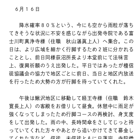
６月１６日
降水確率８０％という、今にも空から雨粒が落ち
てきそうな状況に不安を感じながら出発寺院である富
士川町真浄寺様（住職 秋山湛眞上人）へ集合。この
日は、より広域を細かく行脚するため２班に分かれる
こととし、前日同様荻沼所長より本堂前にて法味言
上、復興祈願のうえ出発した。平日ではあったが檀信
徒協議会の協力で地区ごとに前日、当日と地区内放送
を行ったため大勢の方が行脚を待っていてくれた。
午後は鰍沢地区に移動して経王寺様（住職 鈴木
寛長上人）の客殿をお借りして昼食。休憩中に雨足が
強くなってしまったため行脚コースの再検討、身支度
をして出発した。雨の中、長時間傘をさしてじっと待
っていてくれた方々やあとから追いかけてきて募金し
てくれた方など、信徒、未信徒ともに日蓮宗、寺院僧