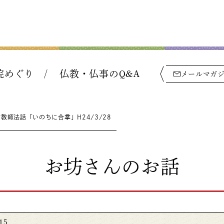
院めぐり
仏教・仏事のQ&A
メールマガ
教師法話「いのちに合掌」H24/3/28
お坊さんのお話
15