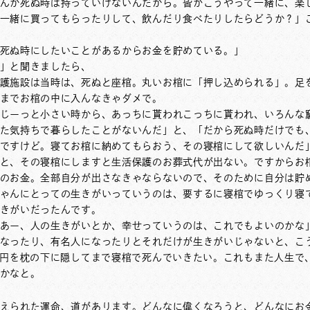
んか死ぬ時は持っていけないんだから。皆がこうやって一緒に、楽
一緒に買ってもらったりして、飲んだり食べたりしたらどうか？」
死ぬ時にしたいことがあるからお金を貯めている。」
」と聞きましたら、
護施設は当時は、死ぬと座棺。丸いお棺に「押し込められる」。足
までお棺の中に入んなきゃダメで。
じーっと小さい時から、あっちに貰われこっちに貰われ、いろんな
た気持ちで暮らしたことがないんだ」と、「だから死ぬ時だけでも
ですけど。寝てお棺に納めてもらおう、その寝棺にして欲しいんだ
と、その寝棺にしますと生活保護のお葬式代が出ない。ですからお
のお金。全部自分が出さなきゃならないので、そのために自分は貯
ゃんにとっての生きがいっていうのは、要するに寝棺でゆっくり寝
きがいだったんです。
あー、人の生きがいとか、幸せっていうのは、これでもよいのかな
なったり、有名人になったりとそれだけが生きがいじゃないと、こう
0円を枕の下に隠してまで寝棺で死んでいきたい。これもまた人生で
かなと。
えられた運命、道があります。どんなに偉くなろうと、どんなにお