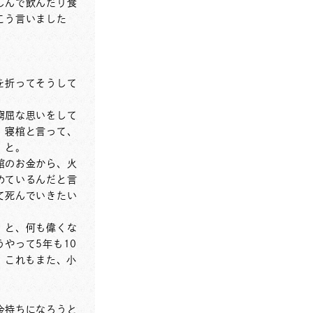
しんで飲んだり食
こう言いました
を折ってそうして
窮屈な思いをして
、寝棺と言って、
」と。
棺のお金から、火
めているんだと言
て死んでいきたい
」と、何も偉くな
やって5年も10
、これもまた、小
金持ちになろうと