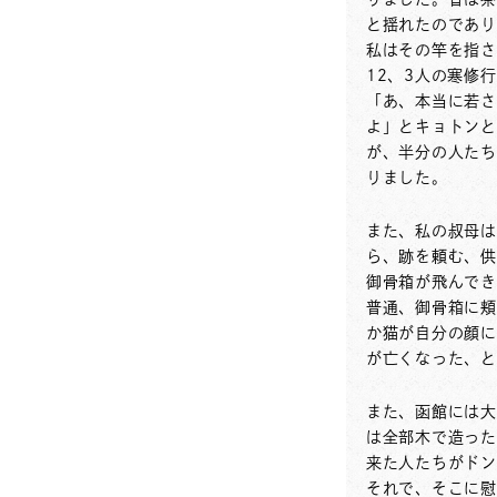
と揺れたのであり
私はその竿を指さ
12、3人の寒修
「あ、本当に若さ
よ」とキョトンと
が、半分の人たち
りました。
また、私の叔母は
ら、跡を頼む、供
御骨箱が飛んでき
普通、御骨箱に頬
か猫が自分の顔に
が亡くなった、と
また、函館には大
は全部木で造った
来た人たちがドン
それで、そこに慰