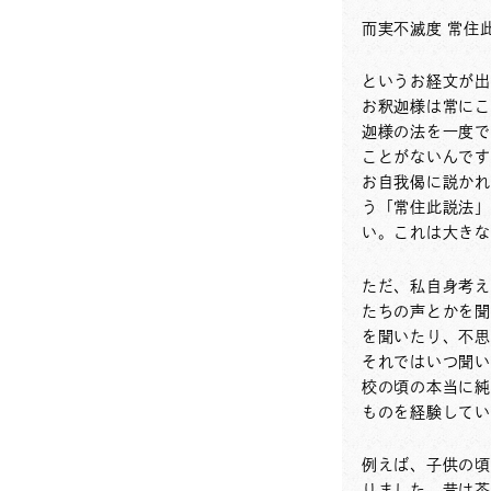
而実不滅度 常住
というお経文が出
お釈迦様は常にこ
迦様の法を一度で
ことがないんです
お自我偈に説かれ
う「常住此説法」
い。これは大きな
ただ、私自身考え
たちの声とかを聞
を聞いたり、不思
それではいつ聞い
校の頃の本当に純
ものを経験してい
例えば、子供の頃
りました。昔は茶