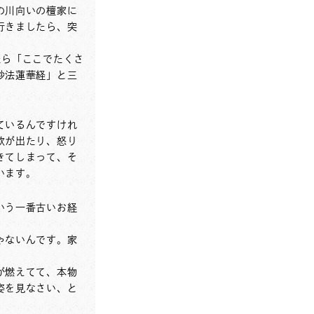
の川向いの檀家に
行きましたら、突
たら「ここでたくさ
妙法蓮華経」と三
ているんですけれ
欲が出たり、怒り
きてしまって、そ
います。
いう一番古いお経
ゃないんです。家
が燃えてて、本物
姿を見なさい、と