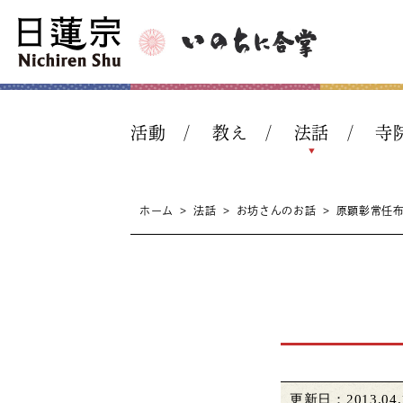
活動
教え
法話
寺
ホーム
>
法話
>
お坊さんのお話
>
原顕彰常任布
更新日：2013.04.