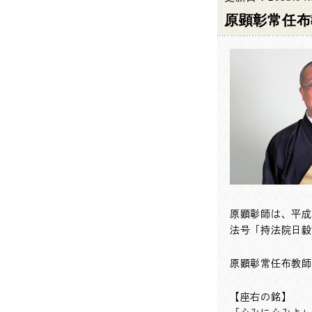
原顕彰常任布教
原顕彰師は、平成
法号「持法院日毅
原顕彰常任布教師
【座右の銘】