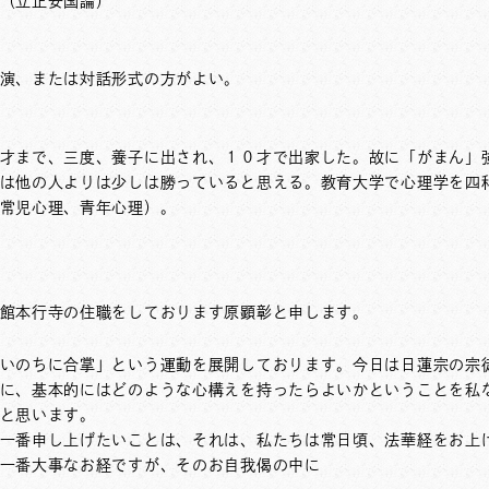
（立正安国論）
演、または対話形式の方がよい。
才まで、三度、養子に出され、１０才で出家した。故に「がまん」
は他の人よりは少しは勝っていると思える。教育大学で心理学を四
常児心理、青年心理）。
館本行寺の住職をしております原顕彰と申します。
いのちに合掌」という運動を展開しております。今日は日蓮宗の宗
に、基本的にはどのような心構えを持ったらよいかということを私
と思います。
一番申し上げたいことは、それは、私たちは常日頃、法華経をお上
一番大事なお経ですが、そのお自我偈の中に