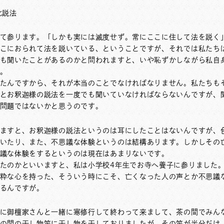
此説法
て参ります。「しかも実には滅度せず。常にここに住して法を説く
こにおられて法を説いている、ということですが、それでは私たち
も聞いたことがあるのかと問われますと、いや恥ずかしながら私自
。
たんですから、それが本当のことでなければなりません。私たちも
とお釈迦様の説法を一度でも聞いていなければならないんですが、
問題ではないかと思うのです。
ますと、お釈迦様の説法というのは耳にしたことはないんですが、
いたり、また、不思議な体験というのは結構あります。しかしその
議な体験をするというのは現在はあまりないです。
たのかといいますと、私は小学校4年生でお寺へ養子に参りました
粋な心を持った、そういう時にこそ、亡くなった人の声とか不思議
るんですが。
に御檀家さんと一緒に寒修行して終わって来まして、茶の間でみん
の間の干し物竿に干し物を干しておりましたが、その竿が半分だけ