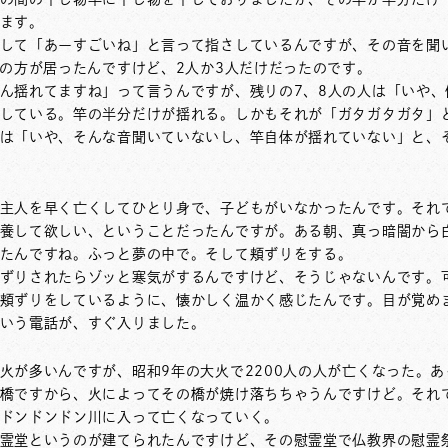
ます。
して「あーすごいね」と言って指さしているんですが、その音を聞
行の方が居ったんですけど、2人か3人だけだったのです。
ん揺れてますね」って言うんですが、残りの7、8人の人は「いや、
している。竿の半分だけが揺れる。しかもそれが「ガタガタガタ」
は「いや、そんな音聞いていないし、竿自体が揺れていない」と、
主人を早く亡くしてひとり身で、子どもがいなかったんです。それ
養して欲しい、ということだったんですが。ある朝、真っ暗闇から
たんですね。ふっと夢の中で。そして頬ずりをする。
ずりされたらゾッと寒気がするんですけど、そうじゃないんです。
頬ずりをしているように、懐かしく温かく感じたんです。目が覚め
いう電話が、すぐ入りました。
火が多いんですが、昭和9年の大火で2200人の人が亡くなった。
橋ですから、火によってその橋が焼け落ちちゃうんですけど。それ
ドンドンドン川に入って亡くなっていく。
霊堂というのが建てられたんですけど、その慰霊堂で仏教界の慰霊