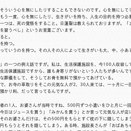
そういう心を無にしたりすることもできないのです。心を無にして
もう一度、心を無にしたり、生きがいを持ち、人生の目的を持つ必
一つは、死の覚悟をすること。日蓮聖は教えられておりますが。「
を習うべし」というお言葉ございます。
ると。
を持つ。
っていうのを持つ。その人その人によって生きがいも大、中、小あ
」の一つの例え話ですが。私は、生活保護施設を、今100人収容し
生活保護施設ですから、誰も身寄りがないという人たちが多いんで
な葬儀をして、そうしてお骨を無料で預かってあげている。
で、お寺の草取りをそこの元気な人が2、30人来ては、一ヶ月に一
預かり料、だって言ってるんですが。
者の1人、お婆さんが当時ですね、500円ずつ小遣いをひと月に一
今日はジュースを買う」「みかんを買う」とか言って元気な人が店
そのお婆さんだけは、その500円をもらとすぐ枕の下に隠してしま
0円もらうとそれを隠してしまう。ある時、施設長さんが「おばあち