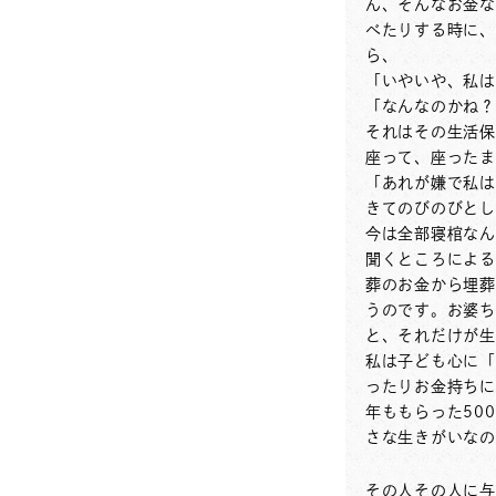
ん、そんなお金な
べたりする時に、
ら、
「いやいや、私は
「なんなのかね？
それはその生活保
座って、座ったま
「あれが嫌で私は
きてのびのびとし
今は全部寝棺なん
聞くところによる
葬のお金から埋葬
うのです。お婆ち
と、それだけが生
私は子ども心に「
ったりお金持ちに
年ももらった50
さな生きがいなの
その人その人に与