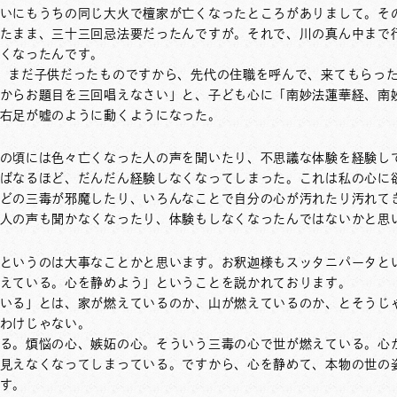
いにもうちの同じ大火で檀家が亡くなったところがありまして。そ
たまま、三十三回忌法要だったんですが。それで、川の真ん中まで
くなったんです。
、まだ子供だったものですから、先代の住職を呼んで、来てもらっ
からお題目を三回唱えなさい」と、子ども心に「南妙法蓮華経、南
右足が嘘のように動くようになった。
の頃には色々亡くなった人の声を聞いたり、不思議な体験を経験し
ばなるほど、だんだん経験しなくなってしまった。これは私の心に
どの三毒が邪魔したり、いろんなことで自分の心が汚れたり汚れて
人の声も聞かなくなったり、体験もしなくなったんではないかと思
というのは大事なことかと思います。お釈迦様もスッタニパータと
えている。心を静めよう」ということを説かれております。
いる」とは、家が燃えているのか、山が燃えているのか、とそうじ
わけじゃない。
る。煩悩の心、嫉妬の心。そういう三毒の心で世が燃えている。心
見えなくなってしまっている。ですから、心を静めて、本物の世の
す。