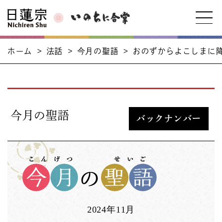
ホーム
>
法話
>
今月の聖語
>
おのずからよこしまに
今月の聖語
バックナンバー
2024年11月