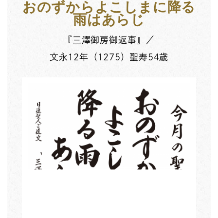
おのずからよこしまに降る
雨はあらじ
『三澤御房御返事』／
文永12年（1275）聖寿54歳