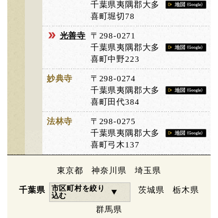
千葉県夷隅郡大多
喜町堀切78
光善寺
〒298-0271
千葉県夷隅郡大多
喜町中野223
妙典寺
〒298-0274
千葉県夷隅郡大多
喜町田代384
法林寺
〒298-0275
千葉県夷隅郡大多
喜町弓木137
東京都
神奈川県
埼玉県
市区町村を絞り
千葉県
茨城県
栃木県
込む
群馬県