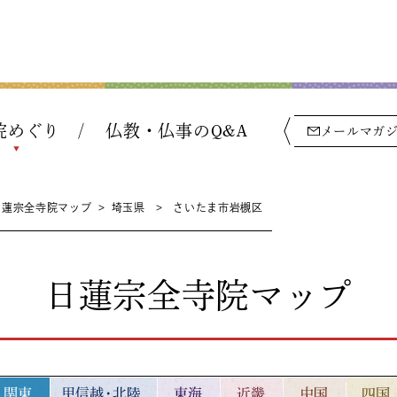
院めぐり
仏教・仏事のQ&A
メールマガ
日蓮宗全寺院マップ
>
埼玉県
>
さいたま市岩槻区
日蓮宗全寺院マップ