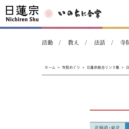
活動
教え
法話
寺
ホーム
>
寺院めぐり
>
日蓮宗総合リンク集
>