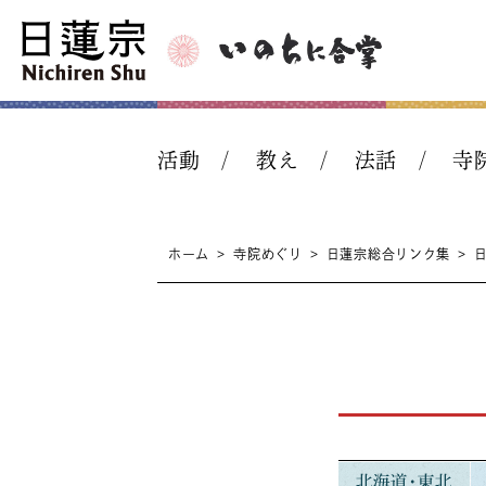
活動
教え
法話
寺
ホーム
>
寺院めぐり
>
日蓮宗総合リンク集
>