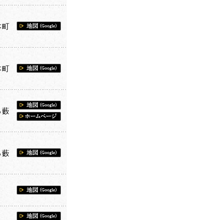
本町
本町
る藪
る藪