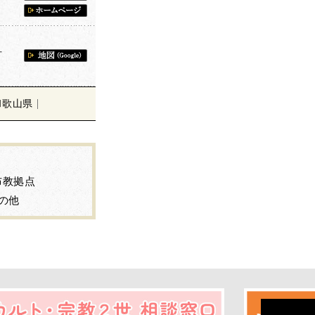
町
和歌山県
布教拠点
の他