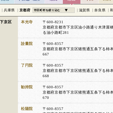
兵庫県
京都府
滋賀県
奈良県
市区町村を絞り込む
下京区
本光寺
〒600-8231
京都府京都市下京区油小路通り木津屋
る油小路町281
詮量院
〒600-8357
京都府京都市下京区猪熊通五条下る柿
667
了円院
〒600-8357
京都府京都市下京区猪熊通五条下る柿
668
勧持院
〒600-8357
京都府京都市下京区猪熊通五条下る柿
670
松陽院
〒600-8357