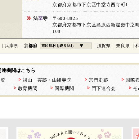
京都府京都市下京区中堂寺西寺町1
法
寺
〒600-8825
京都府京都市下京区島原西新屋敷中之
108
兵庫県
京都府
滋賀県
奈良県
市区町村を絞り込む
関連機関はこちら
一覧
祖山・霊跡・由緒寺院
宗門史跡
国際
関
教育機関
国際機関
門下連合会
そ