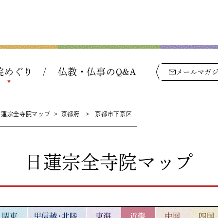
院めぐり
仏教・仏事のQ&A
メールマガ
日蓮宗全寺院マップ
>
京都府
>
京都市下京区
日蓮宗全寺院マップ