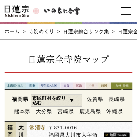
ホーム
>
寺院めぐり
>
日蓮宗総合リンク集
>
日蓮宗
日蓮宗全寺院マップ
市区町村を絞り
福岡県
佐賀県
長崎県
込む
熊本県
大分県
宮崎県
鹿児島県
沖縄県
福
大
常清寺
〒831-0016
岡
川
福岡県大川市大字酒