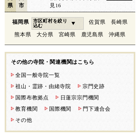
県
市
見16
市区町村を絞り
福岡県
佐賀県
長崎県
込む
熊本県
大分県
宮崎県
鹿児島県
沖縄県
その他の寺院・関連機関はこちら
全国一般寺院一覧
祖山・霊跡・由緒寺院
宗門史跡
国際布教拠点
日蓮宗宗門機関
教育機関
国際機関
門下連合会
その他