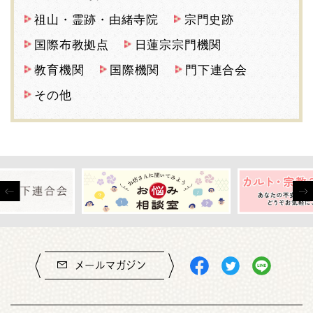
祖山・霊跡・由緒寺院
宗門史跡
国際布教拠点
日蓮宗宗門機関
教育機関
国際機関
門下連合会
その他
メールマガジン