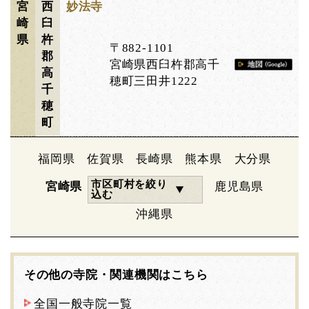
宮
西
妙法寺
崎
臼
県
杵
〒882-1101
郡
宮崎県西臼杵郡高千
高
穂町三田井1222
千
穂
町
福岡県
佐賀県
長崎県
熊本県
大分県
市区町村を絞り
宮崎県
鹿児島県
込む
沖縄県
その他の寺院・関連機関はこちら
全国一般寺院一覧