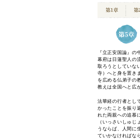
『立正安国論』の
幕府は日蓮聖人の
取ろうとしていな
寺）へと身を置き
を広める仏弟子の
教えは全国へと広
法華経の行者とし
かったことを振り
れた両親への追慕
（いっさいしゅじ
うならば、人間に
ていかなければな