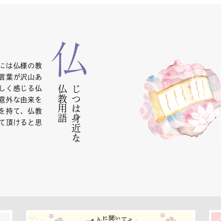
には仏様の教
言葉が沢山あ
仏教用語
じつは身近な
しく感じる仏
意外な由来を
を持て、仏教
て頂けると思