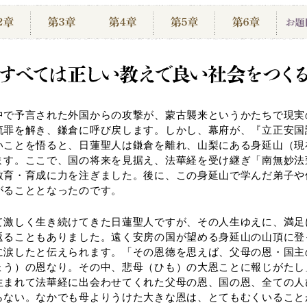
中で予言された外国からの攻撃が、蒙古襲来というかたちで現実
流罪を解き、鎌倉に呼び戻します。しかし、幕府が、『立正安国
いことを悟ると、日蓮聖人は鎌倉を離れ、山梨にある身延山（現
ます。ここで、国の将来を見据え、法華経を受け継ぎ「南無妙法
教育・育成に力を注ぎました。後に、この身延山で学んだ弟子や
がることとなったのです。
て激しく生き続けてきた日蓮聖人ですが、その人生ゆえに、満足
返ることもありました。遠く安房の国が望める身延山の山頂に登
に涙したと伝えられます。「その恩徳を思えば、父母の恩・国主
ょう）の恩なり。その中、悲母（ひも）の大恩ことに報じがたし
生まれて法華経に出会わせてくれた父母の恩、国の恩、全ての人
らない。なかでも母よりうけた大きな恩は、とてもむくいること