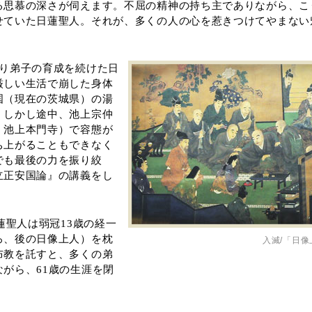
る思慕の深さが伺えます。不屈の精神の持ち主でありながら、こ
せていた日蓮聖人。それが、多くの人の心を惹きつけてやまない
渡り弟子の育成を続けた日
厳しい生活で崩した身体
国（現在の茨城県）の湯
。しかし途中、池上宗仲
・池上本門寺）で容態が
ち上がることもできなく
でも最後の力を振り絞
立正安国論』の講義をし
日蓮聖人は弱冠13歳の経一
ろ、後の日像上人）を枕
入滅/「日
布教を託すと、多くの弟
がら、61歳の生涯を閉