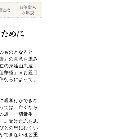
のものとなると、
論』の真意を汲み
在の身延山久遠
蓮華経」＝お題目
信徒らによって、
に親孝行ができな
っては、亡くなら
の恩・一切衆生
」。受けた恩を思
びとの恩にむくい
ができないほど重