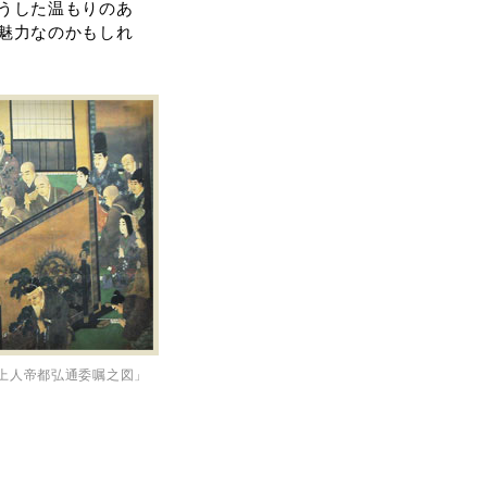
うした温もりのあ
魅力なのかもしれ
像上人帝都弘通委嘱之図」