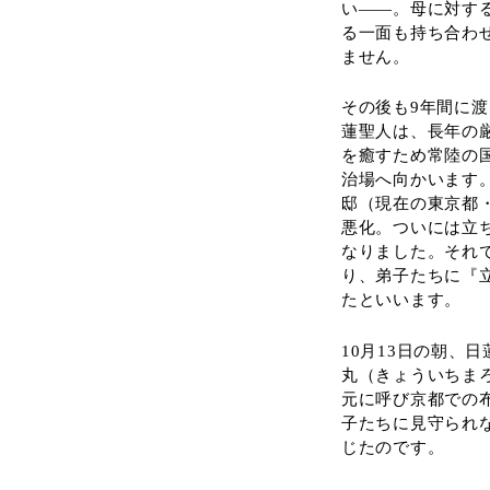
い――。母に対す
る一面も持ち合わ
ません。
その後も9年間に
蓮聖人は、長年の
を癒すため常陸の
治場へ向かいます
邸（現在の東京都
悪化。ついには立
なりました。それ
り、弟子たちに『
たといいます。
10月13日の朝、
丸（きょういちま
元に呼び京都での
子たちに見守られな
じたのです。