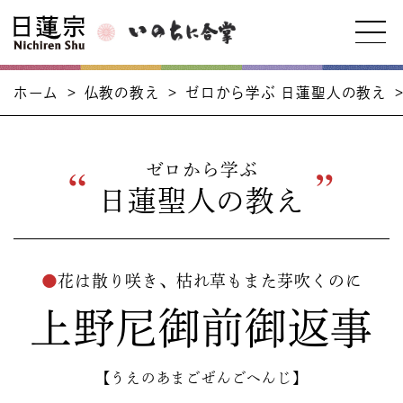
ホーム
>
仏教の教え
>
ゼロから学ぶ 日蓮聖人の教え
ゼロから学ぶ
日蓮聖人の教え
●
花は散り咲き、枯れ草もまた芽吹くのに
上野尼御前御返事
【うえのあまごぜんごへんじ】