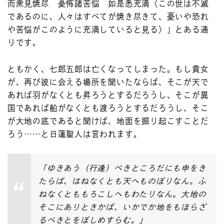
而衆見焼尽 憂怖諸苦悩 如是悉充満〈この世は不滅
であるのに、人々はすべてが焼き尽きて、憂いや恐れ
や苦悩がこのように充満していると見る〉」とある通
りです。
ともかく、七郎五郎は亡くなってしまった。もし貴女
が、再び彼に会える場所を聞いたならば、そこが天で
あれば羽がなくとも昇ろうとするだろうし、そこが異
国であれば船がなくとも渡ろうとするだろうし、そこ
が大地の底であると聞けば、地面を掘り起こすことだ
ろう……と日蓮聖人は言われます。
「ゆきあう（行逢）べきところだにも申をき
たらば、はねなくとも天へものぼりなん。ふ
ねなくとももろこしへもわたりなん。大地の
そこにありときかば、いかでか地をもほらざ
るべきとをぼしめすらむ。」