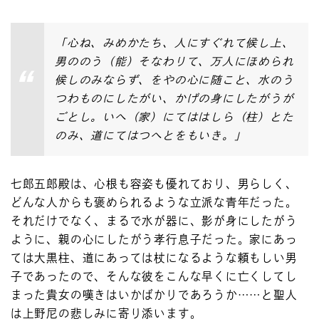
「心ね、みめかたち、人にすぐれて候し上、
男ののう（能）そなわりて、万人にほめられ
候しのみならず、をやの心に随こと、水のう
つわものにしたがい、かげの身にしたがうが
ごとし。いへ（家）にてははしら（柱）とた
のみ、道にてはつへとをもいき。」
七郎五郎殿は、心根も容姿も優れており、男らしく、
どんな人からも褒められるような立派な青年だった。
それだけでなく、まるで水が器に、影が身にしたがう
ように、親の心にしたがう孝行息子だった。家にあっ
ては大黒柱、道にあっては杖になるような頼もしい男
子であったので、そんな彼をこんな早くに亡くしてし
まった貴女の嘆きはいかばかりであろうか……と聖人
は上野尼の悲しみに寄り添います。