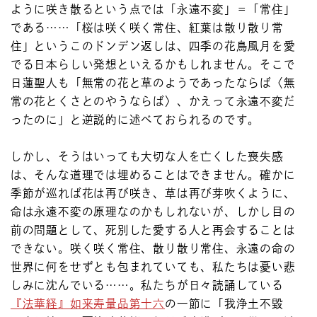
ように咲き散るという点では「永遠不変」＝「常住」
である……「桜は咲く咲く常住、紅葉は散り散り常
住」というこのドンデン返しは、四季の花鳥風月を愛
でる日本らしい発想といえるかもしれません。そこで
日蓮聖人も「無常の花と草のようであったならば〈無
常の花とくさとのやうならば〉、かえって永遠不変だ
ったのに」と逆説的に述べておられるのです。
しかし、そうはいっても大切な人を亡くした喪失感
は、そんな道理では埋めることはできません。確かに
季節が巡れば花は再び咲き、草は再び芽吹くように、
命は永遠不変の原理なのかもしれないが、しかし目の
前の問題として、死別した愛する人と再会することは
できない。咲く咲く常住、散り散り常住、永遠の命の
世界に何をせずとも包まれていても、私たちは憂い悲
しみに沈んでいる……。私たちが日々読誦している
『法華経』如来寿量品第十六
の一節に「我浄土不毀