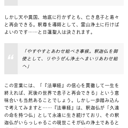
しかし天や異国、地底に行かずとも、亡き息子と易々
と再会できる。釈尊を導師として、霊山浄土に行けば
よいのです……と日蓮聖人は決されます。
「やすやすとあわせ給べき事候。釈迦仏を御
使として、りやうぜん浄土へまいりあわせ給
へ」
この言葉には、「『法華経』の信心を貫徹して一生を
終えれば、死後の世界で息子と再会できる」という意
味合いも当然あることでしょう。しかし一歩踏み込ん
で考えてみますと……『法華経』は、釈迦仏が「久遠
の命を持つ仏」として永遠に生き続けており、その釈
迦仏がいらっしゃるこの現世こそが仏の浄土であると