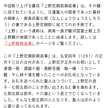
今回取り上げる書状『上野尼御前御返事』は、その題
に冠されているように、日蓮聖人の信者であった幕府
の御家人・南条兵衛七郎〈なんじょうひょうえしちろ
う〉の妻である上野尼御前に宛ててのお手紙です。
「上野」という通称は、南条一族が駿河国富士郡上方
上野郷の地頭であったことに由来します。詳しくは
『上野殿御返事』
のページをご覧ください。
この『上野尼御前御返事』は、弘安四年〈1281〉の正
月十三日の日付があり、上野尼が正月のお祝いとして
清酒一筒・酒器十個・蒸餅百個・飴一桶・ミカン一
籠・干し柿十連を贈ったことへのお礼状となっていま
す。お礼を述べられた聖人はつづいて、上野尼の息
子・七郎五郎のことが思い出されると筆を進めます。
七郎五郎は前年、十六歳という若さで亡くなっていま
した。そんな七郎五郎の人となりを、聖人は次のよう
に振り返っておられます。