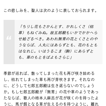
この悲しみを、聖人は次のように表しておられます。
「ちりし花もさかんとす、かれしくさ（枯
草）もねぐみぬ。故五郎殿もいかでかかへら
せ給ざるべき。あわれ無常の花とくさとのや
うならば、人丸にはあらずとも、花のもとも
はなれじ。いはうるこま（駒）にあらずと
も、草のもとをばよもさらじ」
季節が巡れば、散ってしまった花も再び咲き始める
し、枯れてしまった草も再び芽吹きます。それなの
に、どうして七郎五郎殿は生き返らないのでしょう
か。もし七郎五郎殿が「無常」の花や草のようであっ
たならば、歌人の柿本人麻呂が花が咲くのを待ったよ
うに、馬が餌となる草が生えるのを待つように、離れ