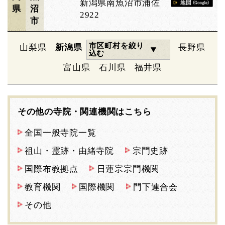
新潟県南魚沼市浦佐
県
沼
2922
市
市区町村を絞り
山梨県
新潟県
長野県
込む
富山県
石川県
福井県
その他の寺院・関連機関はこちら
全国一般寺院一覧
祖山・霊跡・由緒寺院
宗門史跡
国際布教拠点
日蓮宗宗門機関
教育機関
国際機関
門下連合会
その他