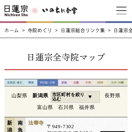
ホーム
>
寺院めぐり
>
日蓮宗総合リンク集
>
日蓮宗
日蓮宗全寺院マップ
市区町村を絞り
山梨県
新潟県
長野県
込む
富山県
石川県
福井県
新
南
法華寺
〒949-7302
潟
魚