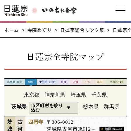
ホーム
>
寺院めぐり
>
日蓮宗総合リンク集
>
日蓮宗
日蓮宗全寺院マップ
東京都
神奈川県
埼玉県
千葉県
市区町村を絞り
茨城県
栃木県
群馬県
込む
茨
古
四恩寺
〒306-0012
城
河
茨城県古河市旭町2－