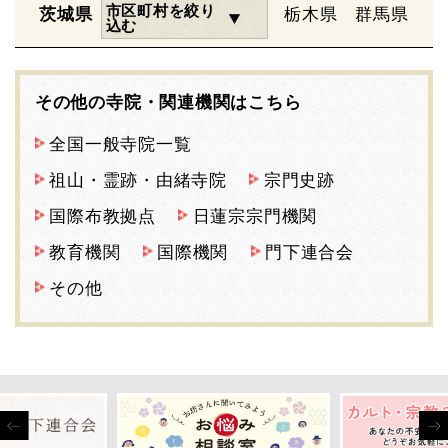
市区町村を絞り
茨城県
栃木県
群馬県
込む
その他の寺院・関連機関はこちら
全国一般寺院一覧
祖山・霊跡・由緒寺院
宗門史跡
国際布教拠点
日蓮宗宗門機関
教育機関
国際機関
門下連合会
その他