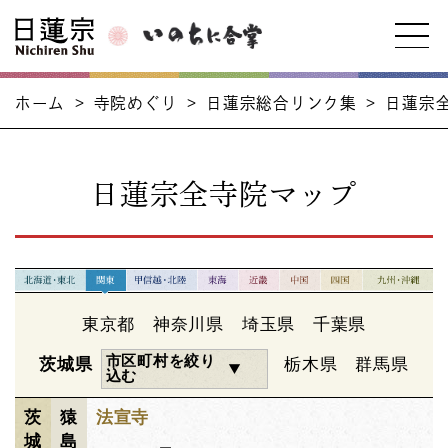
ホーム
>
寺院めぐり
>
日蓮宗総合リンク集
>
日蓮宗
日蓮宗全寺院マップ
東京都
神奈川県
埼玉県
千葉県
市区町村を絞り
茨城県
栃木県
群馬県
込む
茨
猿
法宣寺
城
島