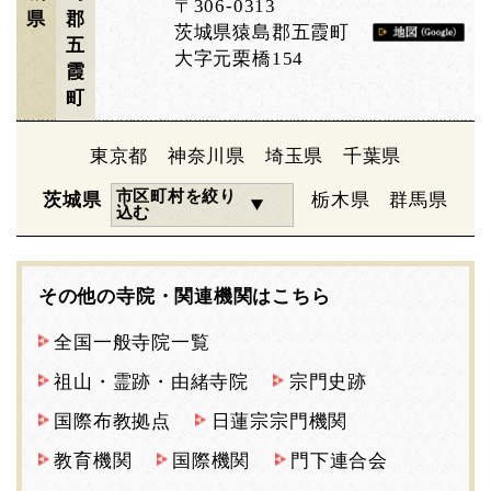
〒306-0313
県
郡
茨城県猿島郡五霞町
五
大字元栗橋154
霞
町
東京都
神奈川県
埼玉県
千葉県
市区町村を絞り
茨城県
栃木県
群馬県
込む
その他の寺院・関連機関はこちら
全国一般寺院一覧
祖山・霊跡・由緒寺院
宗門史跡
国際布教拠点
日蓮宗宗門機関
教育機関
国際機関
門下連合会