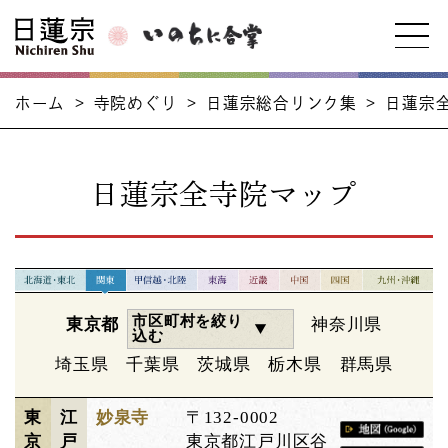
ホーム
>
寺院めぐり
>
日蓮宗総合リンク集
>
日蓮宗
日蓮宗全寺院マップ
市区町村を絞り
東京都
神奈川県
込む
埼玉県
千葉県
茨城県
栃木県
群馬県
東
江
妙泉寺
〒132-0002
京
戸
東京都江戸川区谷