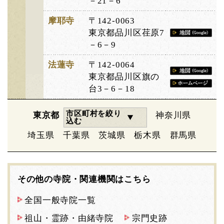
－21－6
摩耶寺
〒142-0063
東京都品川区荏原7
－6－9
法蓮寺
〒142-0064
東京都品川区旗の
台3－6－18
市区町村を絞り
東京都
神奈川県
込む
埼玉県
千葉県
茨城県
栃木県
群馬県
その他の寺院・関連機関はこちら
全国一般寺院一覧
祖山・霊跡・由緒寺院
宗門史跡