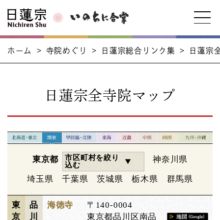
ホーム
>
寺院めぐり
>
日蓮宗総合リンク集
>
日蓮宗
日蓮宗全寺院マップ
市区町村を絞り
東京都
神奈川県
込む
埼玉県
千葉県
茨城県
栃木県
群馬県
東
品
海徳寺
〒140-0004
京
川
東京都品川区南品