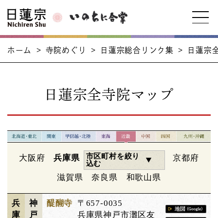
ホーム
>
寺院めぐり
>
日蓮宗総合リンク集
>
日蓮宗
日蓮宗全寺院マップ
市区町村を絞り
大阪府
兵庫県
京都府
込む
滋賀県
奈良県
和歌山県
兵
神
醍醐寺
〒657-0035
庫
戸
兵庫県神戸市灘区友