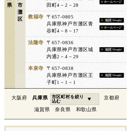
県
市
田町4－2－28
灘
教福寺
〒657-0805
区
兵庫県神戸市灘区青
谷町4－8－17
法隆寺
〒657-0836
兵庫県神戸市灘区城
内通2－4－29
本泉寺
〒657-0838
兵庫県神戸市灘区王
子町1－1－1
市区町村を絞り
大阪府
兵庫県
京都府
込む
滋賀県
奈良県
和歌山県