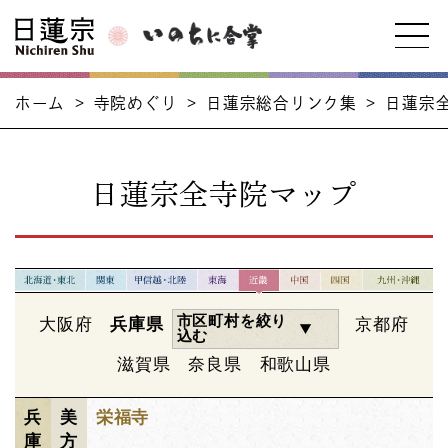
ホーム
>
寺院めぐり
>
日蓮宗総合リンク集
>
日蓮宗
日蓮宗全寺院マップ
市区町村を絞り
大阪府
兵庫県
京都府
込む
滋賀県
奈良県
和歌山県
兵
美
栄福寺
庫
方