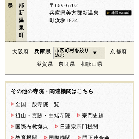
県
郡
〒669-6702
新
兵庫県美方郡新温泉
温
町浜坂1834
泉
町
市区町村を絞り
大阪府
兵庫県
京都府
込む
滋賀県
奈良県
和歌山県
その他の寺院・関連機関はこちら
全国一般寺院一覧
祖山・霊跡・由緒寺院
宗門史跡
国際布教拠点
日蓮宗宗門機関
教育機関
国際機関
門下連合会