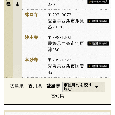
県
市
230
林昌寺
〒793-0072
愛媛県西条市氷見
乙2039
妙本寺
〒799-1303
愛媛県西条市河原
津250
本妙寺
〒799-1322
愛媛県西条市国安
42
市区町村を絞り
徳島県
香川県
愛媛県
込む
高知県