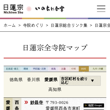
ホーム
>
寺院めぐり
>
日蓮宗総合リンク集
>
日蓮宗
日蓮宗全寺院マップ
市区町村を絞り
徳島県
香川県
愛媛県
込む
高知県
愛
西
妙昌寺
〒793-0026
媛
条
愛媛県西条市東町