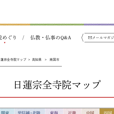
院めぐり
仏教・仏事のQ&A
メールマガ
日蓮宗全寺院マップ
>
高知県
>
南国市
日蓮宗全寺院マップ