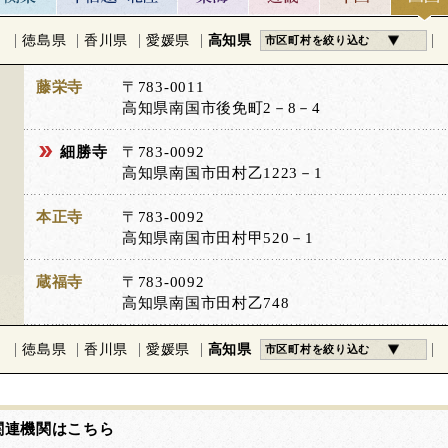
徳島県
香川県
愛媛県
高知県
市区町村を絞り込む
藤栄寺
〒783-0011
高知県南国市後免町2－8－4
細勝寺
〒783-0092
高知県南国市田村乙1223－1
本正寺
〒783-0092
高知県南国市田村甲520－1
蔵福寺
〒783-0092
高知県南国市田村乙748
徳島県
香川県
愛媛県
高知県
市区町村を絞り込む
関連機関はこちら