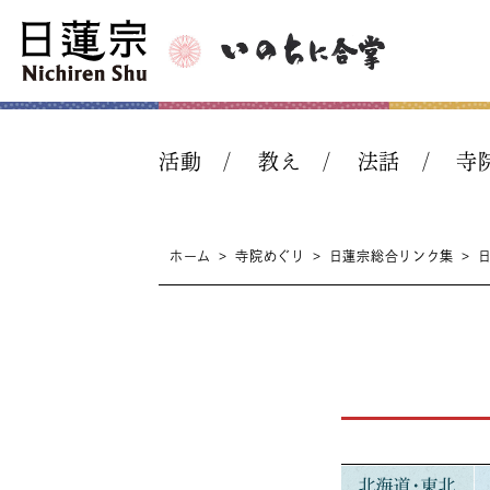
活動
教え
法話
寺
ホーム
>
寺院めぐり
>
日蓮宗総合リンク集
>