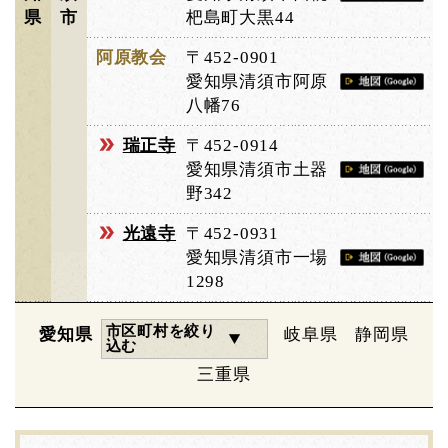
県
市
杷島町大黒44
阿原教会
〒452-0901
愛知県清須市阿原
八幡76
瑞正寺
〒452-0914
愛知県清須市土器
野342
光遠寺
〒452-0931
愛知県清須市一場
1298
市区町村を絞り
愛知県
岐阜県
静岡県
込む
三重県