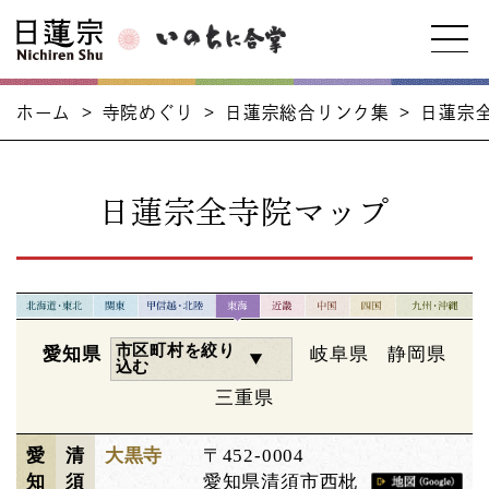
ホーム
>
寺院めぐり
>
日蓮宗総合リンク集
>
日蓮宗
日蓮宗全寺院マップ
市区町村を絞り
愛知県
岐阜県
静岡県
込む
三重県
愛
清
大黒寺
〒452-0004
知
須
愛知県清須市西枇