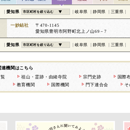
愛知県
岐阜県
静岡県
三重県
市区町村を絞り込む
一妙結社
〒470-1145
愛知県豊明市阿野町北上ノ山69－7
愛知県
岐阜県
静岡県
三重県
市区町村を絞り込む
関連機関はこちら
一覧
祖山・霊跡・由緒寺院
宗門史跡
国際
関
教育機関
国際機関
門下連合会
そ