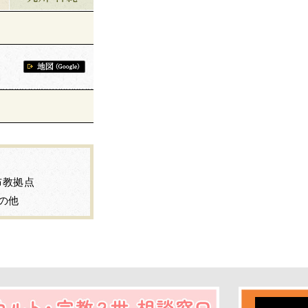
布教拠点
の他