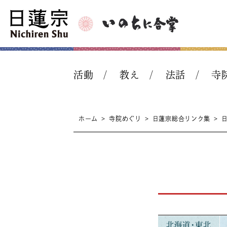
活動
教え
法話
寺
ホーム
>
寺院めぐり
>
日蓮宗総合リンク集
>