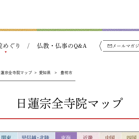
院めぐり
仏教・仏事のQ&A
メールマガ
日蓮宗全寺院マップ
>
愛知県
>
豊明市
日蓮宗全寺院マップ