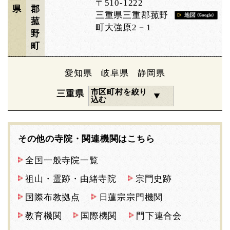
〒510-1222
県
郡
三重県三重郡菰野
菰
町大強原2－1
野
町
愛知県
岐阜県
静岡県
市区町村を絞り
三重県
込む
その他の寺院・関連機関はこちら
全国一般寺院一覧
祖山・霊跡・由緒寺院
宗門史跡
国際布教拠点
日蓮宗宗門機関
教育機関
国際機関
門下連合会