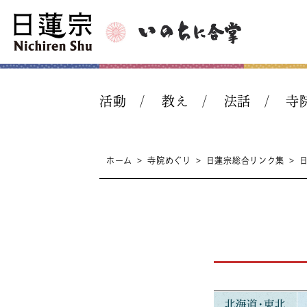
活動
教え
法話
寺
ホーム
>
寺院めぐり
>
日蓮宗総合リンク集
>