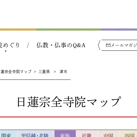
院めぐり
仏教・仏事のQ&A
メールマガ
日蓮宗全寺院マップ
>
三重県
>
津市
日蓮宗全寺院マップ