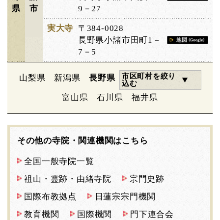
県
市
9－27
実大寺
〒384-0028
長野県小諸市田町1－
7－5
市区町村を絞り
山梨県
新潟県
長野県
込む
富山県
石川県
福井県
その他の寺院・関連機関はこちら
全国一般寺院一覧
祖山・霊跡・由緒寺院
宗門史跡
国際布教拠点
日蓮宗宗門機関
教育機関
国際機関
門下連合会