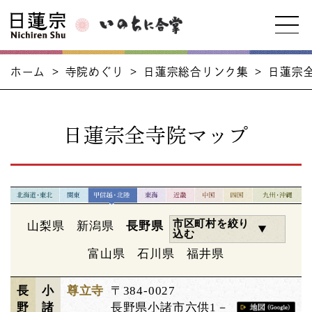
ホーム
>
寺院めぐり
>
日蓮宗総合リンク集
>
日蓮宗
日蓮宗全寺院マップ
市区町村を絞り
山梨県
新潟県
長野県
込む
富山県
石川県
福井県
長
小
尊立寺
〒384-0027
野
諸
長野県小諸市六供1－