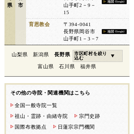
県
市
山手町2－9－
15
育恩教会
〒394-0041
長野県岡谷市
山手町1－3－7
市区町村を絞り
山梨県
新潟県
長野県
込む
富山県
石川県
福井県
その他の寺院・関連機関はこちら
全国一般寺院一覧
祖山・霊跡・由緒寺院
宗門史跡
国際布教拠点
日蓮宗宗門機関