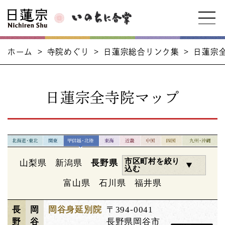
ホーム
>
寺院めぐり
>
日蓮宗総合リンク集
>
日蓮宗
日蓮宗全寺院マップ
市区町村を絞り
山梨県
新潟県
長野県
込む
富山県
石川県
福井県
長
岡
岡谷身延別院
〒394-0041
野
谷
長野県岡谷市