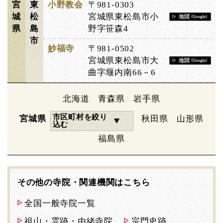
宮
東
小野教会
〒981-0303
城
松
宮城県東松島市小
県
島
野字笹森4
市
妙福寺
〒981-0502
宮城県東松島市大
曲字堰内南66－6
北海道
青森県
岩手県
市区町村を絞り
宮城県
秋田県
山形県
込む
福島県
その他の寺院・関連機関はこちら
全国一般寺院一覧
祖山・霊跡・由緒寺院
宗門史跡