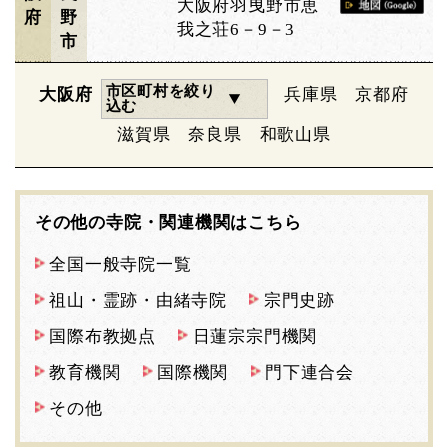
大阪府羽曳野市恵
府
野
我之荘6－9－3
市
市区町村を絞り
大阪府
兵庫県
京都府
込む
滋賀県
奈良県
和歌山県
その他の寺院・関連機関はこちら
全国一般寺院一覧
祖山・霊跡・由緒寺院
宗門史跡
国際布教拠点
日蓮宗宗門機関
教育機関
国際機関
門下連合会
その他