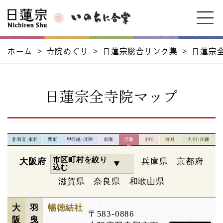
ホーム
>
寺院めぐり
>
日蓮宗総合リンク集
>
日蓮宗
日蓮宗全寺院マップ
市区町村を絞り
大阪府
兵庫県
京都府
込む
滋賀県
奈良県
和歌山県
大
羽
暢徳結社
〒583-0886
阪
曳