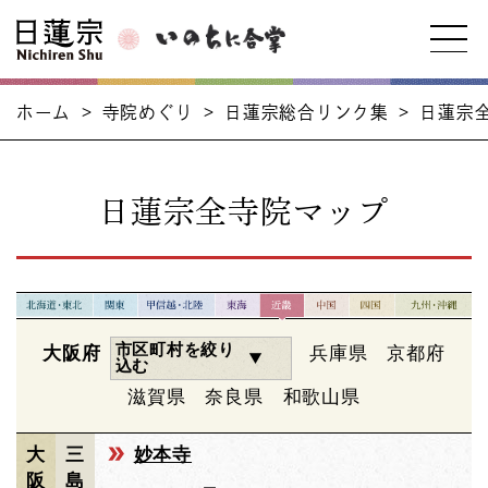
ホーム
>
寺院めぐり
>
日蓮宗総合リンク集
>
日蓮宗
日蓮宗全寺院マップ
市区町村を絞り
大阪府
兵庫県
京都府
込む
滋賀県
奈良県
和歌山県
大
三
妙本寺
阪
島