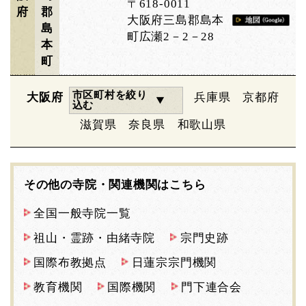
〒618-0011
府
郡
大阪府三島郡島本
島
町広瀬2－2－28
本
町
市区町村を絞り
大阪府
兵庫県
京都府
込む
滋賀県
奈良県
和歌山県
その他の寺院・関連機関はこちら
全国一般寺院一覧
祖山・霊跡・由緒寺院
宗門史跡
国際布教拠点
日蓮宗宗門機関
教育機関
国際機関
門下連合会