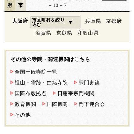
府
市
－10－7
市区町村を絞り
大阪府
兵庫県
京都府
込む
滋賀県
奈良県
和歌山県
その他の寺院・関連機関はこちら
全国一般寺院一覧
祖山・霊跡・由緒寺院
宗門史跡
国際布教拠点
日蓮宗宗門機関
教育機関
国際機関
門下連合会
その他