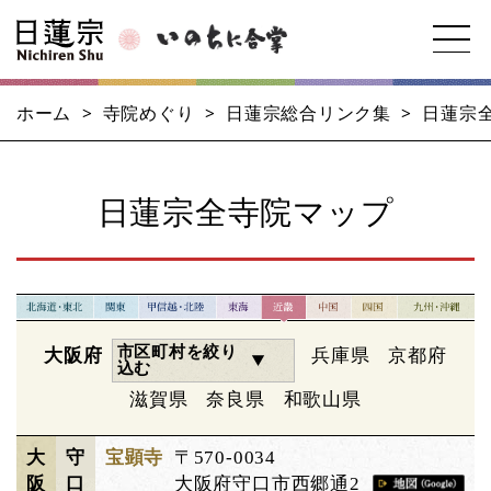
ホーム
>
寺院めぐり
>
日蓮宗総合リンク集
>
日蓮宗
日蓮宗全寺院マップ
市区町村を絞り
大阪府
兵庫県
京都府
込む
滋賀県
奈良県
和歌山県
大
守
宝顕寺
〒570-0034
阪
口
大阪府守口市西郷通2