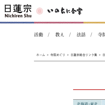
活動
教え
法話
寺
ホーム
>
寺院めぐり
>
日蓮宗総合リンク集
>