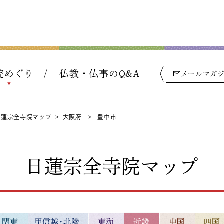
院めぐり
仏教・仏事のQ&A
メールマガ
日蓮宗全寺院マップ
>
大阪府
>
豊中市
日蓮宗全寺院マップ