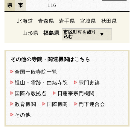
県
市
116
北海道
青森県
岩手県
宮城県
秋田県
市区町村を絞り
山形県
福島県
込む
その他の寺院・関連機関はこちら
全国一般寺院一覧
祖山・霊跡・由緒寺院
宗門史跡
国際布教拠点
日蓮宗宗門機関
教育機関
国際機関
門下連合会
その他