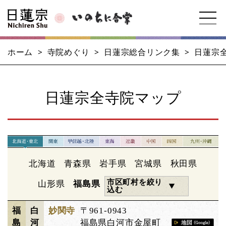
ホーム
>
寺院めぐり
>
日蓮宗総合リンク集
>
日蓮宗
日蓮宗全寺院マップ
北海道
青森県
岩手県
宮城県
秋田県
市区町村を絞り
山形県
福島県
込む
福
白
妙関寺
〒961-0943
島
河
福島県白河市金屋町