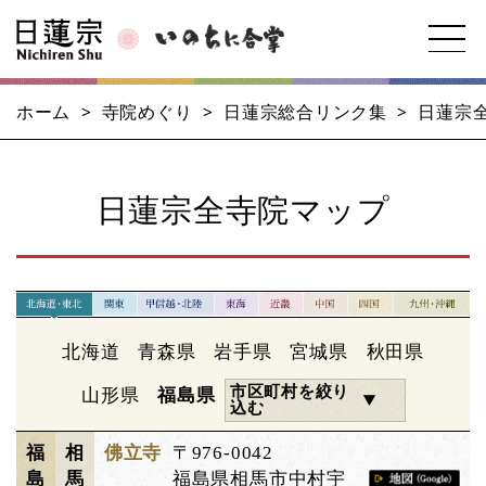
ホーム
>
寺院めぐり
>
日蓮宗総合リンク集
>
日蓮宗
日蓮宗全寺院マップ
北海道
青森県
岩手県
宮城県
秋田県
市区町村を絞り
山形県
福島県
込む
福
相
佛立寺
〒976-0042
島
馬
福島県相馬市中村宇