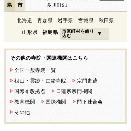
県
市
多川町91
北海道
青森県
岩手県
宮城県
秋田県
市区町村を絞り
山形県
福島県
込む
その他の寺院・関連機関はこちら
全国一般寺院一覧
祖山・霊跡・由緒寺院
宗門史跡
国際布教拠点
日蓮宗宗門機関
教育機関
国際機関
門下連合会
その他