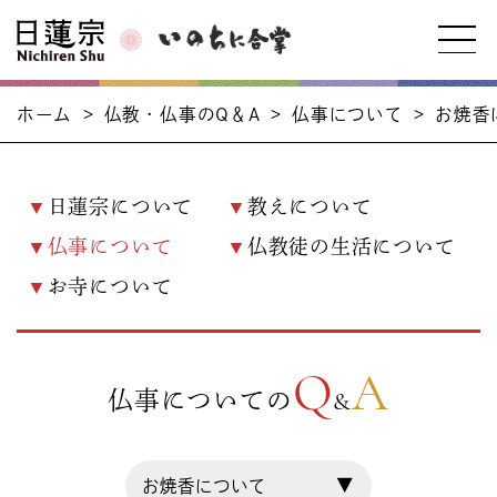
ホーム
>
仏教・仏事のQ＆A
>
仏事について
>
お焼香
日蓮宗について
教えについて
仏事について
仏教徒の生活について
お寺について
Q
A
仏事についての
&