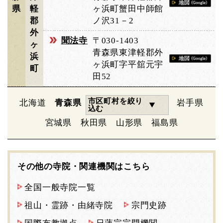
県
軽
ヶ浜町蟹田中師館
郡
ノ沢31－2
外
聞法寺
〒030-1403
ヶ
青森県東津軽郡外
浜
ヶ浜町字平舘元宇
町
田52
市区町村を絞り
北海道
青森県
岩手県
込む
宮城県
秋田県
山形県
福島県
その他の寺院・関連機関はこちら
全国一般寺院一覧
祖山・霊跡・由緒寺院
宗門史跡