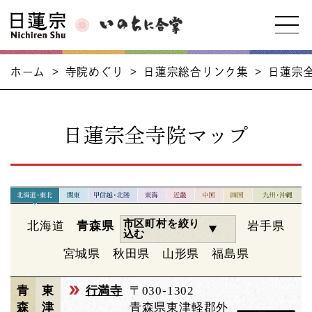
ホーム
>
寺院めぐり
>
日蓮宗総合リンク集
>
日蓮宗
日蓮宗全寺院マップ
市区町村を絞り
北海道
青森県
岩手県
込む
宮城県
秋田県
山形県
福島県
青
東
行満寺
〒030-1302
森
津
青森県東津軽郡外