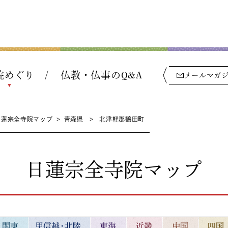
院めぐり
仏教・仏事のQ&A
メールマガ
日蓮宗全寺院マップ
>
青森県
>
北津軽郡鶴田町
日蓮宗全寺院マップ