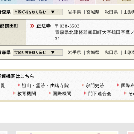
青森県
岩手県
宮城県
秋田県
山形
市区町村を絞り込む
郡鶴田町
正法寺
〒038-3503
青森県北津軽郡鶴田町大字鶴田字鷹
31
青森県
岩手県
宮城県
秋田県
山形
市区町村を絞り込む
関連機関はこちら
一覧
祖山・霊跡・由緒寺院
宗門史跡
国際
関
教育機関
国際機関
門下連合会
そ