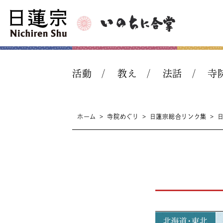
活動
教え
法話
寺
ホーム
>
寺院めぐり
>
日蓮宗総合リンク集
>